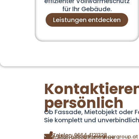
effizienter Vollwärmeschutz
für Ihr Gebäude.
Leistungen entdecken
Kontaktieren
persönlich
Ob Fassade, Mietobjekt oder F
Sie komplett und unverbindlich
Telefon: 0664 4121328
E-Mail: office@peintingergroup.at
Gewerbepark 1, 8211 Ilztal