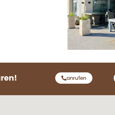
aren!
anrufen